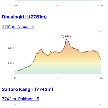
Dhaulagiri II (7751m)
7751 m
·
Nepal
·
5
Saltoro Kangri (7742m)
7742 m
·
Pakistan
·
5