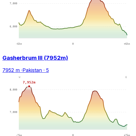
Gasherbrum III (7952m)
7952 m
·
Pakistan
·
5