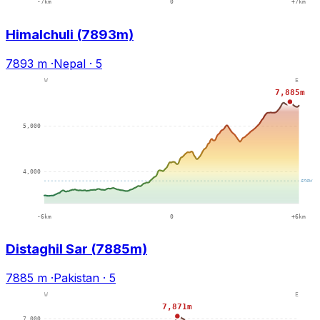
Himalchuli (7893m)
7893 m
·
Nepal
·
5
Distaghil Sar (7885m)
7885 m
·
Pakistan
·
5