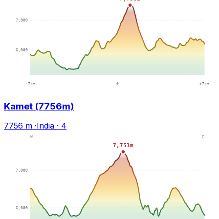
Kamet (7756m)
7756 m
·
India
·
4