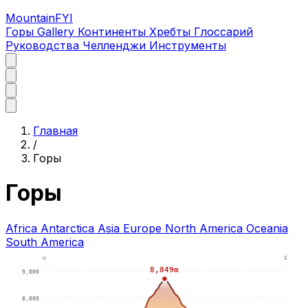
MountainFYI
Горы
Gallery
Континенты
Хребты
Глоссарий
Руководства
Челленджи
Инструменты
Главная
/
Горы
Горы
Africa
Antarctica
Asia
Europe
North America
Oceania
South America