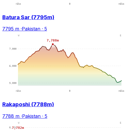
Batura Sar (7795m)
7795 m
·
Pakistan
·
5
Rakaposhi (7788m)
7788 m
·
Pakistan
·
5