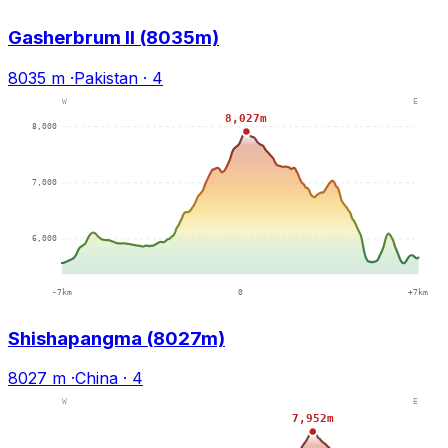
Gasherbrum II (8035m)
8035 m
·
Pakistan
·
4
Shishapangma (8027m)
8027 m
·
China
·
4