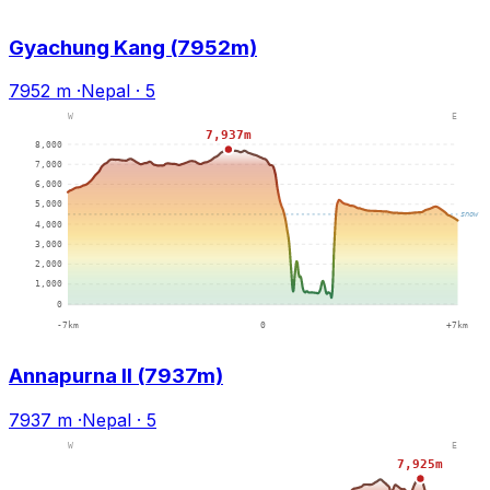
Gyachung Kang (7952m)
7952 m
·
Nepal
·
5
Annapurna II (7937m)
7937 m
·
Nepal
·
5