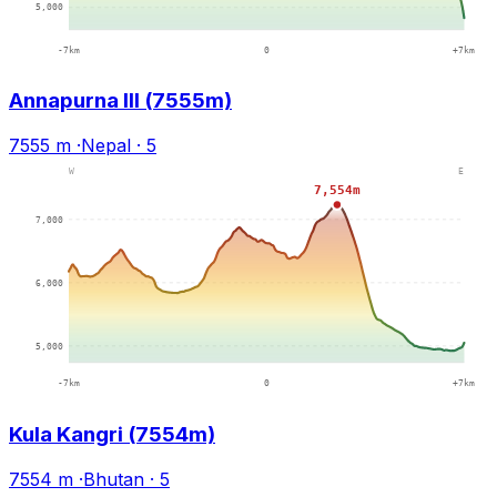
Annapurna III (7555m)
7555 m
·
Nepal
·
5
Kula Kangri (7554m)
7554 m
·
Bhutan
·
5