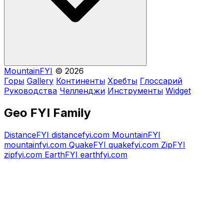
MountainFYI
© 2026
Горы
Gallery
Континенты
Хребты
Глоссарий
Руководства
Челленджи
Инструменты
Widget
Geo FYI Family
DistanceFYI
distancefyi.com
MountainFYI
mountainfyi.com
QuakeFYI
quakefyi.com
ZipFYI
zipfyi.com
EarthFYI
earthfyi.com