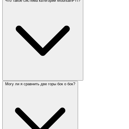
Что такое система категорий MountainFYI?
Могу ли я сравнить две горы бок о бок?