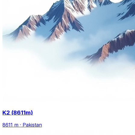
K2 (8611m)
8611 m
·
Pakistan