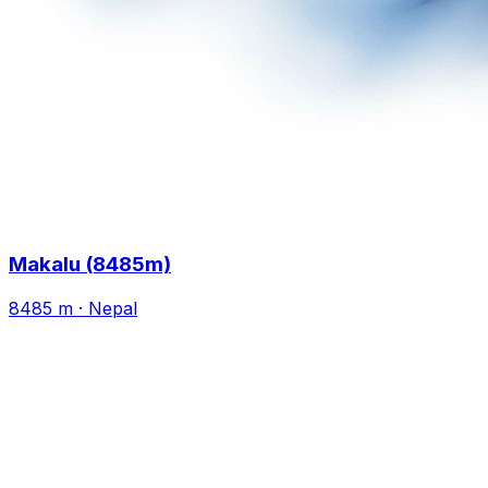
Makalu (8485m)
8485 m
·
Nepal