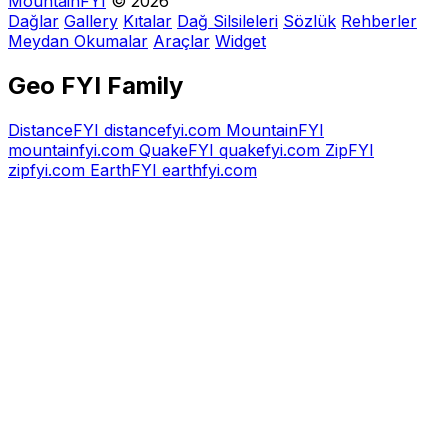
MountainFYI
© 2026
Dağlar
Gallery
Kıtalar
Dağ Silsileleri
Sözlük
Rehberler
Meydan Okumalar
Araçlar
Widget
Geo FYI Family
DistanceFYI
distancefyi.com
MountainFYI
mountainfyi.com
QuakeFYI
quakefyi.com
ZipFYI
zipfyi.com
EarthFYI
earthfyi.com