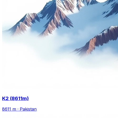
K2 (8611m)
8611 m
·
Pakistan