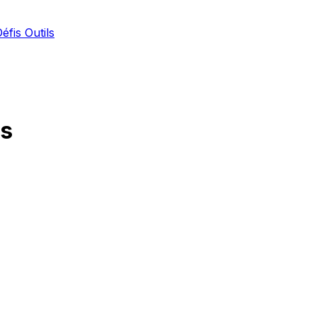
Défis
Outils
es