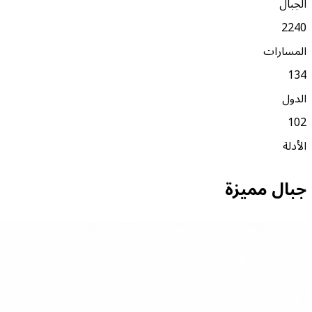
الجبال
2240
المسارات
134
الدول
102
الأدلة
جبال مميزة