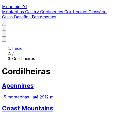
MountainFYI
Montanhas
Gallery
Continentes
Cordilheiras
Glossário
Guias
Desafios
Ferramentas
Início
/
Cordilheiras
Cordilheiras
Apennines
15 montanhas · até 2912 m
Coast Mountains