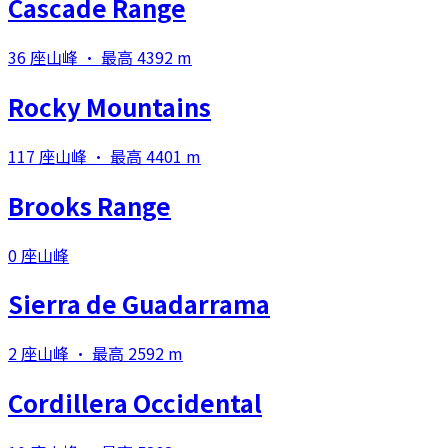
Cascade Range
36 座山峰 · 最高 4392 m
Rocky Mountains
117 座山峰 · 最高 4401 m
Brooks Range
0 座山峰
Sierra de Guadarrama
2 座山峰 · 最高 2592 m
Cordillera Occidental