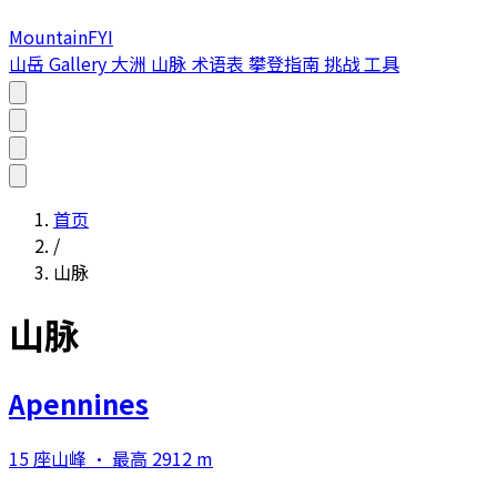
MountainFYI
山岳
Gallery
大洲
山脉
术语表
攀登指南
挑战
工具
首页
/
山脉
山脉
Apennines
15 座山峰 · 最高 2912 m