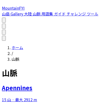
MountainFYI
山岳
Gallery
大陸
山脈
用語集
ガイド
チャレンジ
ツール
ホーム
/
山脈
山脈
Apennines
15 山 · 最大 2912 m