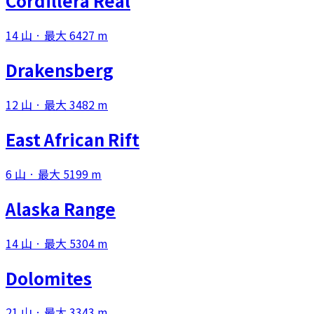
Cordillera Real
14 山 · 最大 6427 m
Drakensberg
12 山 · 最大 3482 m
East African Rift
6 山 · 最大 5199 m
Alaska Range
14 山 · 最大 5304 m
Dolomites
21 山 · 最大 3343 m