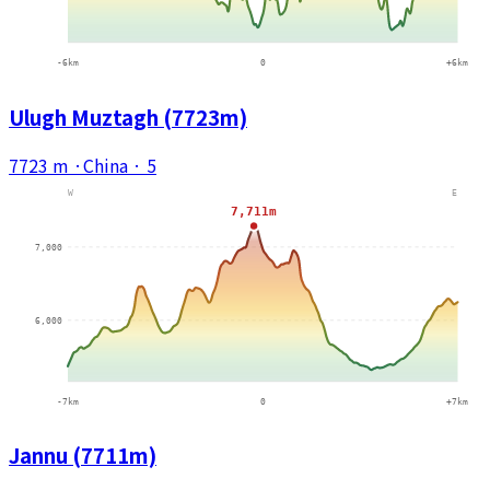
Ulugh Muztagh (7723m)
7723 m
·
China
·
5
Jannu (7711m)