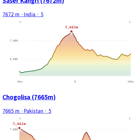
Saser Kangri (7672m)
7672 m
·
India
·
5
Chogolisa (7665m)
7665 m
·
Pakistan
·
5