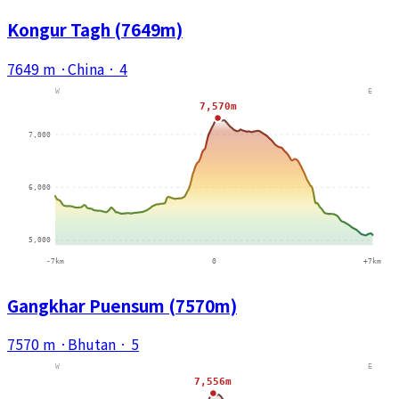
Kongur Tagh (7649m)
7649 m
·
China
·
4
Gangkhar Puensum (7570m)
7570 m
·
Bhutan
·
5