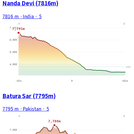
Nanda Devi (7816m)
7816 m
·
India
·
5
Batura Sar (7795m)
7795 m
·
Pakistan
·
5