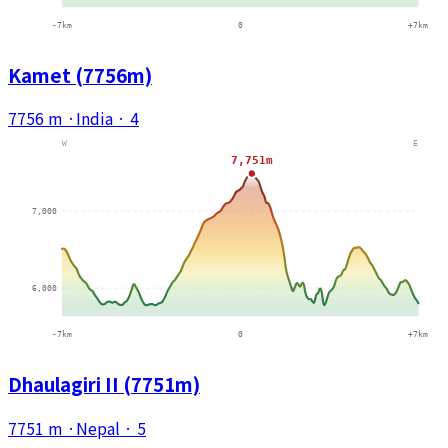
Kamet (7756m)
7756 m
·
India
·
4
Dhaulagiri II (7751m)
7751 m
·
Nepal
·
5