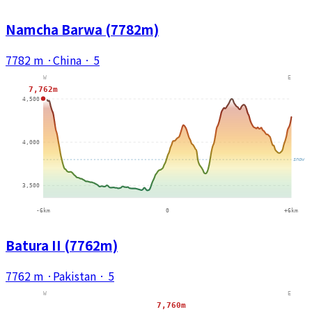
Namcha Barwa (7782m)
7782 m
·
China
·
5
Batura II (7762m)
7762 m
·
Pakistan
·
5