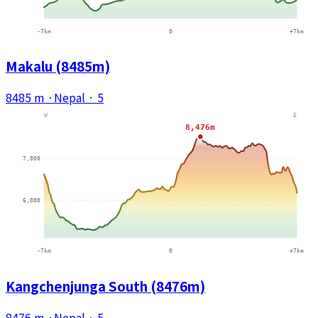
Makalu (8485m)
8485 m
·
Nepal
·
5
Kangchenjunga South (8476m)
8476 m
·
Nepal
·
5