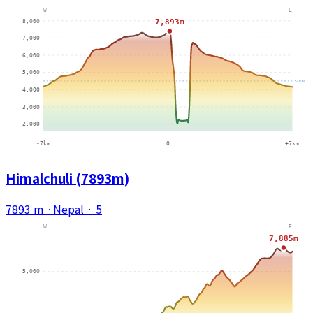
Himalchuli (7893m)
7893 m
·
Nepal
·
5