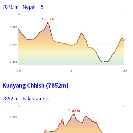
7871 m
·
Nepal
·
5
Kunyang Chhish (7852m)
7852 m
·
Pakistan
·
5