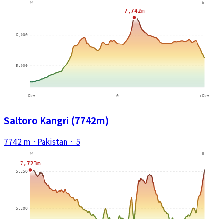
Saltoro Kangri (7742m)
7742 m
·
Pakistan
·
5