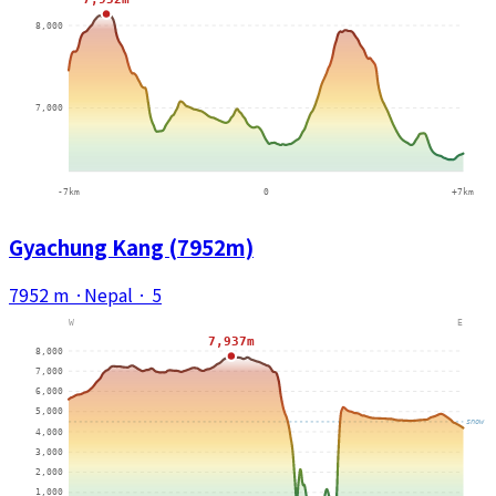
Gyachung Kang (7952m)
7952 m
·
Nepal
·
5