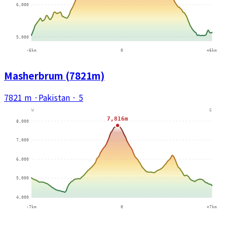
Masherbrum (7821m)
7821 m
·
Pakistan
·
5