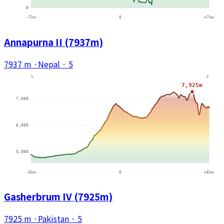
Annapurna II (7937m)
7937 m
·
Nepal
·
5
Gasherbrum IV (7925m)
7925 m
·
Pakistan
·
5