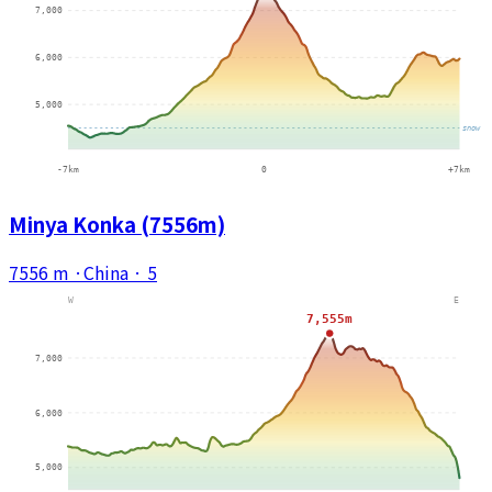
Minya Konka (7556m)
7556 m
·
China
·
5