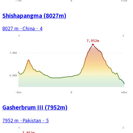
Shishapangma (8027m)
8027 m
·
China
·
4
Gasherbrum III (7952m)
7952 m
·
Pakistan
·
5