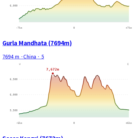
Gurla Mandhata (7694m)
7694 m
·
China
·
5