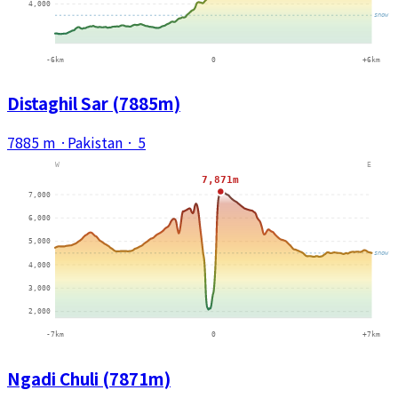
Distaghil Sar (7885m)
7885 m
·
Pakistan
·
5
Ngadi Chuli (7871m)