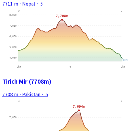
7711 m
·
Nepal
·
5
Tirich Mir (7708m)
7708 m
·
Pakistan
·
5