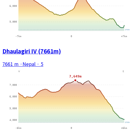
Dhaulagiri IV (7661m)
7661 m
·
Nepal
·
5