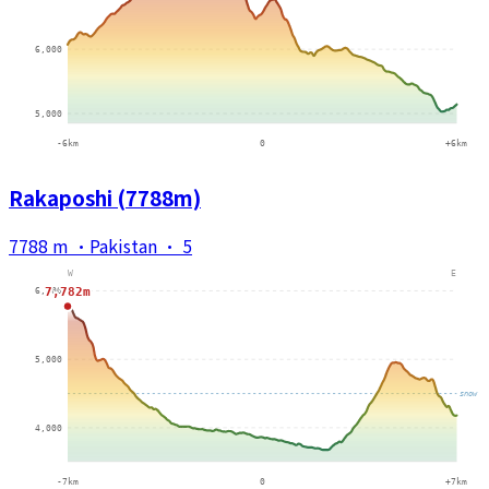
Rakaposhi (7788m)
7788 m
·
Pakistan
·
5