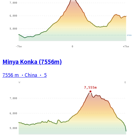
Minya Konka (7556m)
7556 m
·
China
·
5