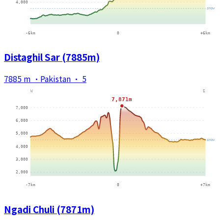
Distaghil Sar (7885m)
7885 m
·
Pakistan
·
5
Ngadi Chuli (7871m)