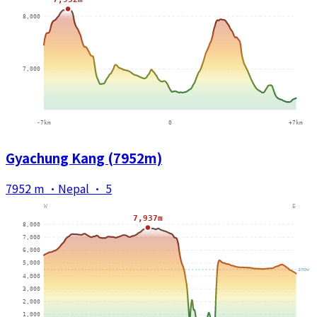
Gyachung Kang (7952m)
7952 m
·
Nepal
·
5