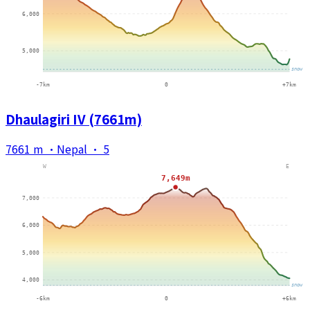
Dhaulagiri IV (7661m)
7661 m
·
Nepal
·
5