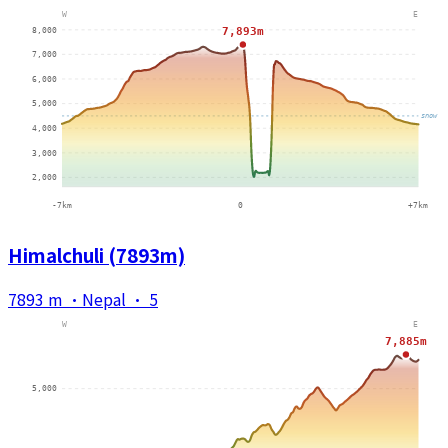
Himalchuli (7893m)
7893 m
·
Nepal
·
5