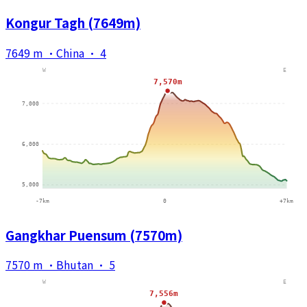
Kongur Tagh (7649m)
7649 m
·
China
·
4
Gangkhar Puensum (7570m)
7570 m
·
Bhutan
·
5