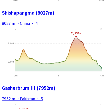
Shishapangma (8027m)
8027 m
·
China
·
4
Gasherbrum III (7952m)
7952 m
·
Pakistan
·
5