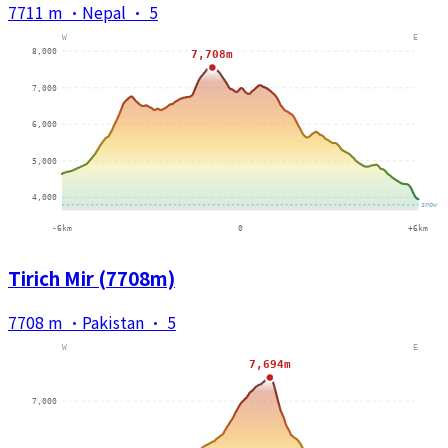
7711 m
·
Nepal
·
5
Tirich Mir (7708m)
7708 m
·
Pakistan
·
5