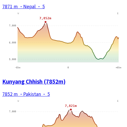
7871 m
·
Nepal
·
5
Kunyang Chhish (7852m)
7852 m
·
Pakistan
·
5