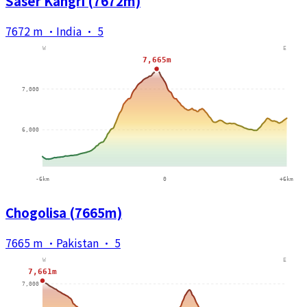
Saser Kangri (7672m)
7672 m
·
India
·
5
Chogolisa (7665m)
7665 m
·
Pakistan
·
5