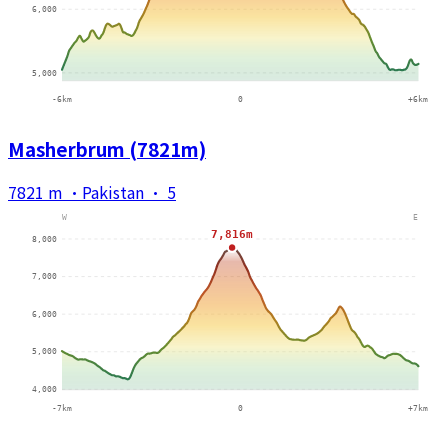
Masherbrum (7821m)
7821 m
·
Pakistan
·
5