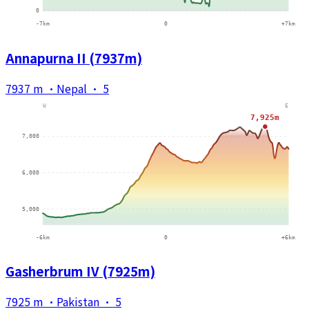
Annapurna II (7937m)
7937 m
·
Nepal
·
5
Gasherbrum IV (7925m)
7925 m
·
Pakistan
·
5