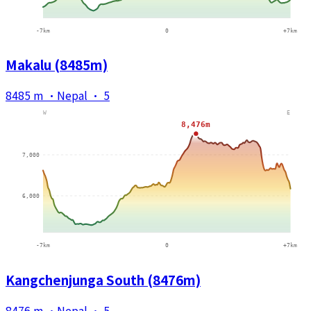
Makalu (8485m)
8485 m
·
Nepal
·
5
Kangchenjunga South (8476m)
8476 m
·
Nepal
·
5