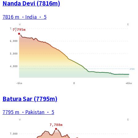
Nanda Devi (7816m)
7816 m
·
India
·
5
Batura Sar (7795m)
7795 m
·
Pakistan
·
5