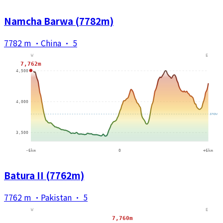
Namcha Barwa (7782m)
7782 m
·
China
·
5
Batura II (7762m)
7762 m
·
Pakistan
·
5