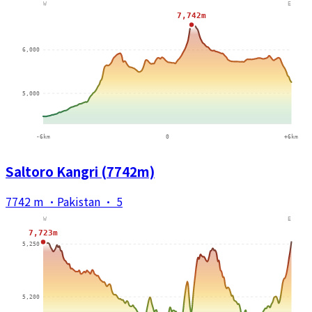
Saltoro Kangri (7742m)
7742 m
·
Pakistan
·
5