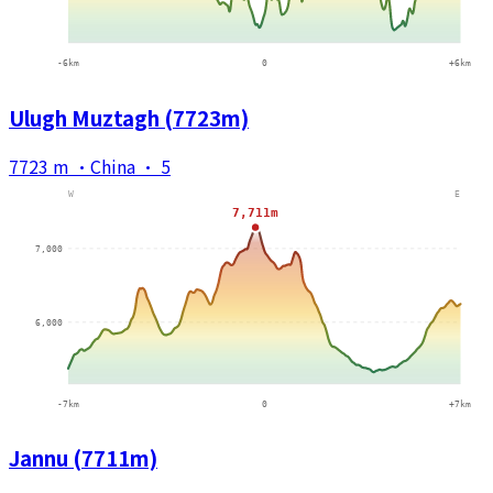
Ulugh Muztagh (7723m)
7723 m
·
China
·
5
Jannu (7711m)