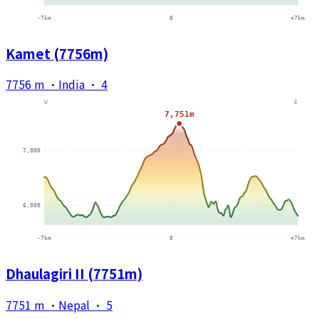
Kamet (7756m)
7756 m
·
India
·
4
Dhaulagiri II (7751m)
7751 m
·
Nepal
·
5