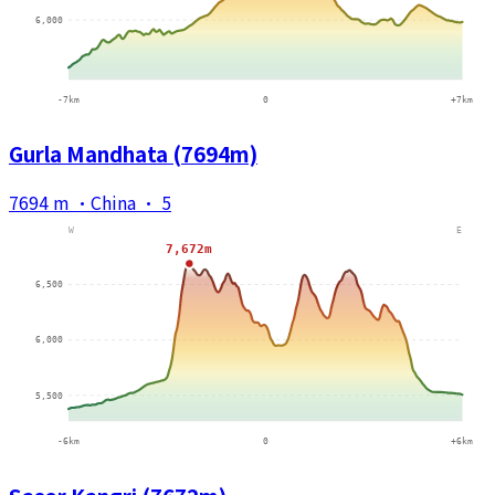
Gurla Mandhata (7694m)
7694 m
·
China
·
5