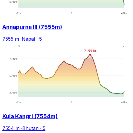
Annapurna III (7555m)
7555 m
·
Nepal
·
5
Kula Kangri (7554m)
7554 m
·
Bhutan
·
5