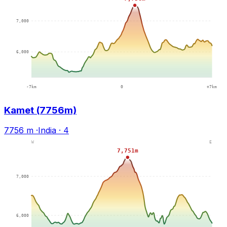
Kamet (7756m)
7756 m
·
India
·
4