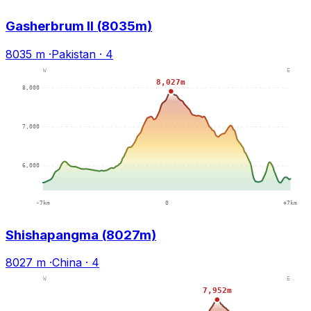
Gasherbrum II (8035m)
8035 m
·
Pakistan
·
4
Shishapangma (8027m)
8027 m
·
China
·
4