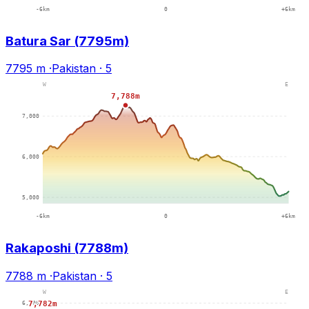
Batura Sar (7795m)
7795 m
·
Pakistan
·
5
Rakaposhi (7788m)
7788 m
·
Pakistan
·
5