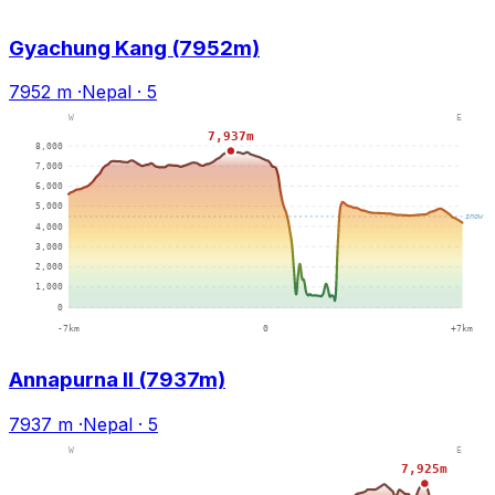
Gyachung Kang (7952m)
7952 m
·
Nepal
·
5
Annapurna II (7937m)
7937 m
·
Nepal
·
5