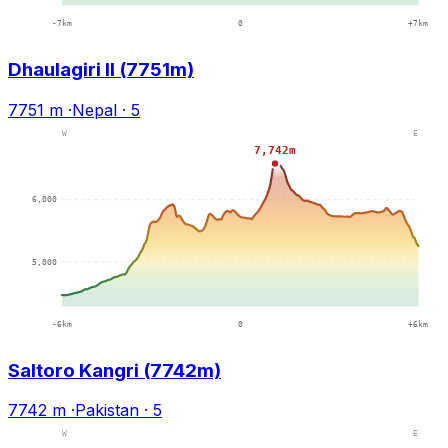
Dhaulagiri II (7751m)
7751 m
·
Nepal
·
5
Saltoro Kangri (7742m)
7742 m
·
Pakistan
·
5