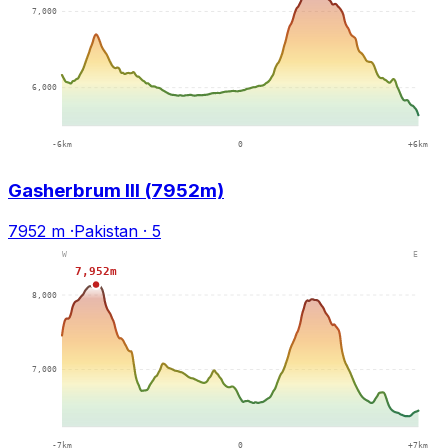
Gasherbrum III (7952m)
7952 m
·
Pakistan
·
5