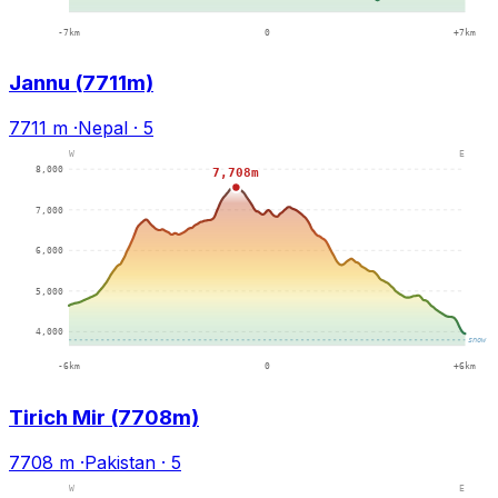
Jannu (7711m)
7711 m
·
Nepal
·
5
Tirich Mir (7708m)
7708 m
·
Pakistan
·
5