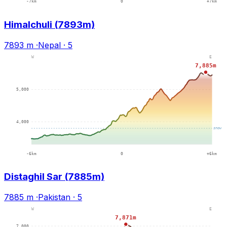
Himalchuli (7893m)
7893 m
·
Nepal
·
5
Distaghil Sar (7885m)
7885 m
·
Pakistan
·
5