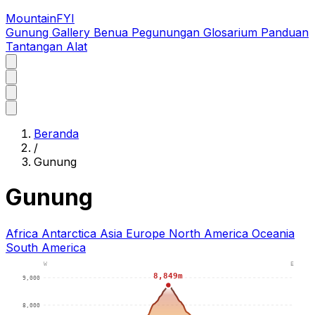
MountainFYI
Gunung
Gallery
Benua
Pegunungan
Glosarium
Panduan
Tantangan
Alat
Beranda
/
Gunung
Gunung
Africa
Antarctica
Asia
Europe
North America
Oceania
South America